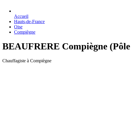
Accueil
Hauts-de-France
Oise
Compiègne
BEAUFRERE Compiègne (Pôle The
Chauffagiste à Compiègne