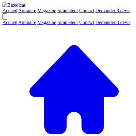
Accueil
Annuaire
Magazine
Simulateur
Contact
Demander 3 devis
Accueil
Annuaire
Magazine
Simulateur
Contact
Demander 3 devis