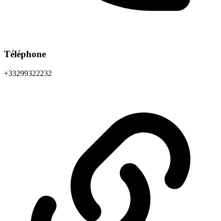
Téléphone
+33299322232