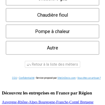
Chaudière fioul
Pompe à chaleur
Autre
Retour à la liste des métiers
CGU
-
Confidentialité
- Service proposé par
ViteUnDevis.com
-
Vous êtes un artisan ?
Découvrez les entreprises en France par Région
Auvergne-Rhône-Alpes
Bourgogne-Franche-Comté
Bretagne