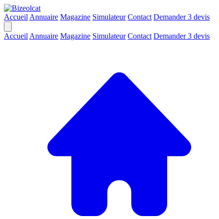
Accueil
Annuaire
Magazine
Simulateur
Contact
Demander 3 devis
Accueil
Annuaire
Magazine
Simulateur
Contact
Demander 3 devis