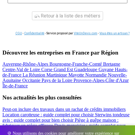
Retour à la liste des métiers
CGU
-
Confidentialité
- Service proposé par
ViteUnDevis.com
-
Vous êtes un artisan ?
Découvrez les entreprises en France par Région
Auvergne-Rhône-Alpes
Bourgogne-Franche-Comté
Bretagne
Centre-Val de Loire
Corse
Grand Est
Guadeloupe
Guyane
Hauts-
de-France
La Réunion
Martinique
Mayotte
Normandie
Nouvelle-
Aquitaine
Occitanie
Pays de la Loire
Provence-Alpes-Côte d'Azur
Île-de-France
Nos actualités les plus consultées
Peut-on inclure des travaux dans un rachat de crédits immobiliers
Location carotteuse : guide complet pour choisir
Sterwins tondeuse
avis : guide complet pour bien choisir
Piège à guêpe maison :
fabriquer un piège efficace
Devis menuisier : guide complet pour
obtenir le meilleur prix
Simulation rachat de crédit : regrouper prêt
🍪 Nous utilisons des cookies pour améliorer votre expérience sur