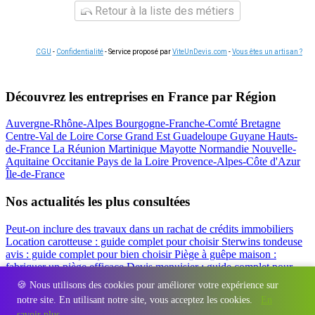
Retour à la liste des métiers
CGU
-
Confidentialité
- Service proposé par
ViteUnDevis.com
-
Vous êtes un artisan ?
Découvrez les entreprises en France par Région
Auvergne-Rhône-Alpes
Bourgogne-Franche-Comté
Bretagne
Centre-Val de Loire
Corse
Grand Est
Guadeloupe
Guyane
Hauts-
de-France
La Réunion
Martinique
Mayotte
Normandie
Nouvelle-
Aquitaine
Occitanie
Pays de la Loire
Provence-Alpes-Côte d'Azur
Île-de-France
Nos actualités les plus consultées
Peut-on inclure des travaux dans un rachat de crédits immobiliers
Location carotteuse : guide complet pour choisir
Sterwins tondeuse
avis : guide complet pour bien choisir
Piège à guêpe maison :
fabriquer un piège efficace
Devis menuisier : guide complet pour
obtenir le meilleur prix
Simulation rachat de crédit : regrouper prêt
🍪 Nous utilisons des cookies pour améliorer votre expérience sur
travaux et crédits
notre site. En utilisant notre site, vous acceptez les cookies.
En
Régions
-
Départements
-
Villes
-
Entreprises
-
Marques
-
Contact
-
savoir plus