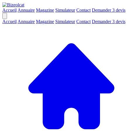
Accueil
Annuaire
Magazine
Simulateur
Contact
Demander 3 devis
Accueil
Annuaire
Magazine
Simulateur
Contact
Demander 3 devis