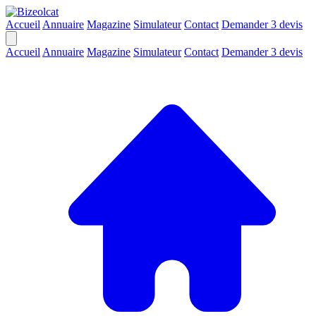
Accueil
Annuaire
Magazine
Simulateur
Contact
Demander 3 devis
Accueil
Annuaire
Magazine
Simulateur
Contact
Demander 3 devis