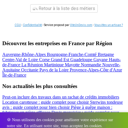
Retour à la liste des métiers
CGU
-
Confidentialité
- Service proposé par
ViteUnDevis.com
-
Vous êtes un artisan ?
Découvrez les entreprises en France par Région
Auvergne-Rhône-Alpes
Bourgogne-Franche-Comté
Bretagne
Centre-Val de Loire
Corse
Grand Est
Guadeloupe
Guyane
Hauts-
de-France
La Réunion
Martinique
Mayotte
Normandie
Nouvelle-
Aquitaine
Occitanie
Pays de la Loire
Provence-Alpes-Côte d'Azur
Île-de-France
Nos actualités les plus consultées
Peut-on inclure des travaux dans un rachat de crédits immobiliers
Location carotteuse : guide complet pour choisir
Sterwins tondeuse
avis : guide complet pour bien choisir
Piège à guêpe maison :
fabriquer un piège efficace
Devis menuisier : guide complet pour
obtenir le meilleur prix
Simulation rachat de crédit : regrouper prêt
🍪 Nous utilisons des cookies pour améliorer votre expérience sur
travaux et crédits
notre site. En utilisant notre site, vous acceptez les cookies.
En
Régions
-
Départements
-
Villes
-
Entreprises
-
Marques
-
Contact
-