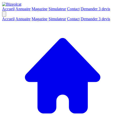
Accueil
Annuaire
Magazine
Simulateur
Contact
Demander 3 devis
Accueil
Annuaire
Magazine
Simulateur
Contact
Demander 3 devis