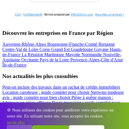
CGU
-
Confidentialité
- Service proposé par
ViteUnDevis.com
-
Vous êtes un artisan ?
Découvrez les entreprises en France par Région
Auvergne-Rhône-Alpes
Bourgogne-Franche-Comté
Bretagne
Centre-Val de Loire
Corse
Grand Est
Guadeloupe
Guyane
Hauts-
de-France
La Réunion
Martinique
Mayotte
Normandie
Nouvelle-
Aquitaine
Occitanie
Pays de la Loire
Provence-Alpes-Côte d'Azur
Île-de-France
Nos actualités les plus consultées
Peut-on inclure des travaux dans un rachat de crédits immobiliers
Location carotteuse : guide complet pour choisir
Sterwins tondeuse
avis : guide complet pour bien choisir
Piège à guêpe maison :
fabriquer un piège efficace
Devis menuisier : guide complet pour
obtenir le meilleur prix
Simulation rachat de crédit : regrouper prêt
🍪 Nous utilisons des cookies pour améliorer votre expérience sur
travaux et crédits
notre site. En utilisant notre site, vous acceptez les cookies.
En
Régions
-
Départements
-
Villes
-
Entreprises
-
Marques
-
Contact
-
savoir plus
Espace presse
-
Mentions légales