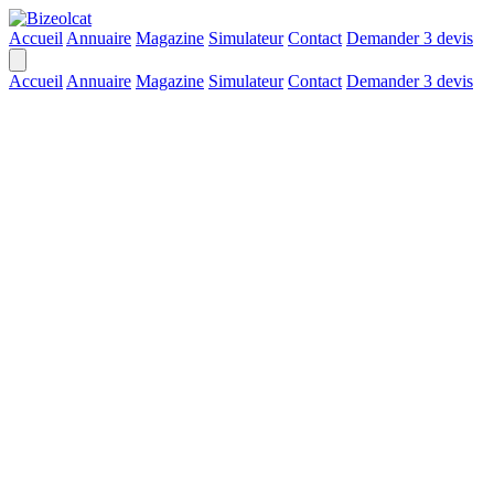
Accueil
Annuaire
Magazine
Simulateur
Contact
Demander 3 devis
Accueil
Annuaire
Magazine
Simulateur
Contact
Demander 3 devis