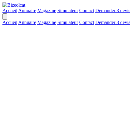
Accueil
Annuaire
Magazine
Simulateur
Contact
Demander 3 devis
Accueil
Annuaire
Magazine
Simulateur
Contact
Demander 3 devis