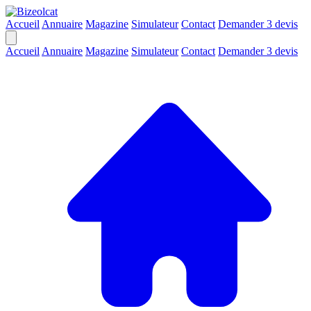
Accueil
Annuaire
Magazine
Simulateur
Contact
Demander 3 devis
Accueil
Annuaire
Magazine
Simulateur
Contact
Demander 3 devis