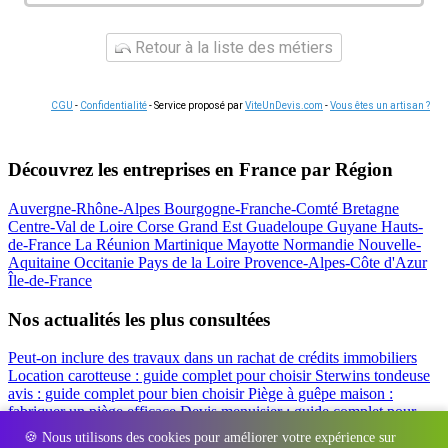
Retour à la liste des métiers
CGU
-
Confidentialité
- Service proposé par
ViteUnDevis.com
-
Vous êtes un artisan ?
Découvrez les entreprises en France par Région
Auvergne-Rhône-Alpes
Bourgogne-Franche-Comté
Bretagne
Centre-Val de Loire
Corse
Grand Est
Guadeloupe
Guyane
Hauts-
de-France
La Réunion
Martinique
Mayotte
Normandie
Nouvelle-
Aquitaine
Occitanie
Pays de la Loire
Provence-Alpes-Côte d'Azur
Île-de-France
Nos actualités les plus consultées
Peut-on inclure des travaux dans un rachat de crédits immobiliers
Location carotteuse : guide complet pour choisir
Sterwins tondeuse
avis : guide complet pour bien choisir
Piège à guêpe maison :
fabriquer un piège efficace
Devis menuisier : guide complet pour
obtenir le meilleur prix
Simulation rachat de crédit : regrouper prêt
🍪 Nous utilisons des cookies pour améliorer votre expérience sur
travaux et crédits