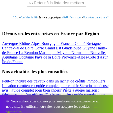
Retour à la liste des métiers
CGU
-
Confidentialité
- Service proposé par
ViteUnDevis.com
-
Vous êtes un artisan ?
Découvrez les entreprises en France par Région
Auvergne-Rhône-Alpes
Bourgogne-Franche-Comté
Bretagne
Centre-Val de Loire
Corse
Grand Est
Guadeloupe
Guyane
Hauts-
de-France
La Réunion
Martinique
Mayotte
Normandie
Nouvelle-
Aquitaine
Occitanie
Pays de la Loire
Provence-Alpes-Côte d'Azur
Île-de-France
Nos actualités les plus consultées
Peut-on inclure des travaux dans un rachat de crédits immobiliers
Location carotteuse : guide complet pour choisir
Sterwins tondeuse
avis : guide complet pour bien choisir
Piège à guêpe maison :
fabriquer un piège efficace
Devis menuisier : guide complet pour
obtenir le meilleur prix
Simulation rachat de crédit : regrouper prêt
🍪 Nous utilisons des cookies pour améliorer votre expérience sur
travaux et crédits
notre site. En utilisant notre site, vous acceptez les cookies.
En
Régions
-
Départements
-
Villes
-
Entreprises
-
Marques
-
Contact
-
savoir plus
Espace presse
-
Mentions légales