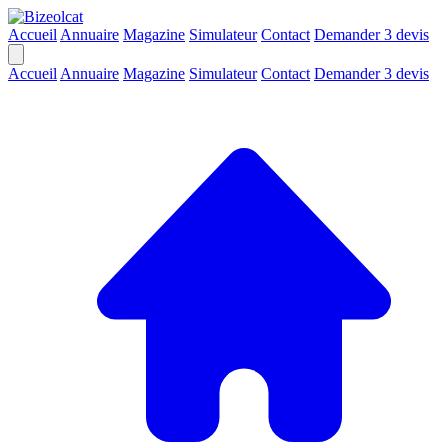
Accueil
Annuaire
Magazine
Simulateur
Contact
Demander 3 devis
Accueil
Annuaire
Magazine
Simulateur
Contact
Demander 3 devis