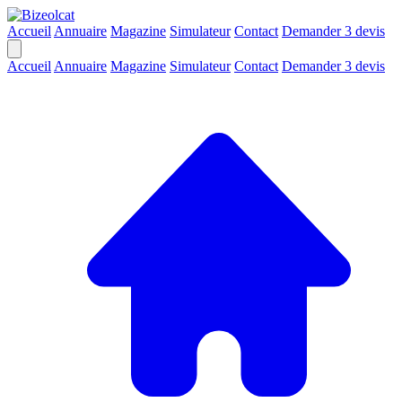
Accueil
Annuaire
Magazine
Simulateur
Contact
Demander 3 devis
Accueil
Annuaire
Magazine
Simulateur
Contact
Demander 3 devis