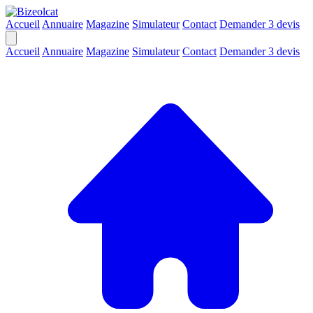
Accueil
Annuaire
Magazine
Simulateur
Contact
Demander 3 devis
Accueil
Annuaire
Magazine
Simulateur
Contact
Demander 3 devis