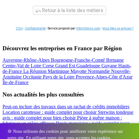
Retour à la liste des métiers
CGU
-
Confidentialité
- Service proposé par
ViteUnDevis.com
-
Vous êtes un artisan ?
Découvrez les entreprises en France par Région
Auvergne-Rhône-Alpes
Bourgogne-Franche-Comté
Bretagne
Centre-Val de Loire
Corse
Grand Est
Guadeloupe
Guyane
Hauts-
de-France
La Réunion
Martinique
Mayotte
Normandie
Nouvelle-
Aquitaine
Occitanie
Pays de la Loire
Provence-Alpes-Côte d'Azur
Île-de-France
Nos actualités les plus consultées
Peut-on inclure des travaux dans un rachat de crédits immobiliers
Location carotteuse : guide complet pour choisir
Sterwins tondeuse
avis : guide complet pour bien choisir
Piège à guêpe maison :
fabriquer un piège efficace
Devis menuisier : guide complet pour
obtenir le meilleur prix
Simulation rachat de crédit : regrouper prêt
🍪 Nous utilisons des cookies pour améliorer votre expérience sur
travaux et crédits
notre site. En utilisant notre site, vous acceptez les cookies.
En