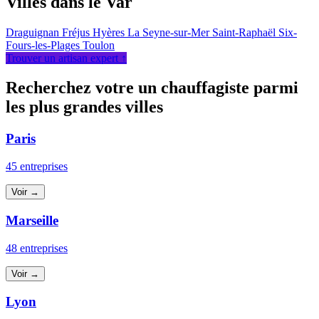
Villes dans le Var
Draguignan
Fréjus
Hyères
La Seyne-sur-Mer
Saint-Raphaël
Six-
Fours-les-Plages
Toulon
Trouver un artisan expert ↑
Recherchez votre un chauffagiste parmi
les plus grandes villes
Paris
45 entreprises
Voir →
Marseille
48 entreprises
Voir →
Lyon