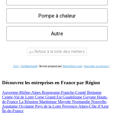
Pompe à chaleur
Autre
Retour à la liste des métiers
CGU
-
Confidentialité
- Service proposé par
ViteUnDevis.com
-
Vous êtes un artisan ?
Découvrez les entreprises en France par Région
Auvergne-Rhône-Alpes
Bourgogne-Franche-Comté
Bretagne
Centre-Val de Loire
Corse
Grand Est
Guadeloupe
Guyane
Hauts-
de-France
La Réunion
Martinique
Mayotte
Normandie
Nouvelle-
Aquitaine
Occitanie
Pays de la Loire
Provence-Alpes-Côte d'Azur
Île-de-France