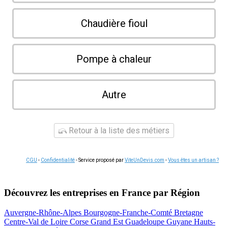
Chaudière fioul
Pompe à chaleur
Autre
Retour à la liste des métiers
CGU
-
Confidentialité
- Service proposé par
ViteUnDevis.com
-
Vous êtes un artisan ?
Découvrez les entreprises en France par Région
Auvergne-Rhône-Alpes
Bourgogne-Franche-Comté
Bretagne
Centre-Val de Loire
Corse
Grand Est
Guadeloupe
Guyane
Hauts-