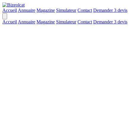
Accueil
Annuaire
Magazine
Simulateur
Contact
Demander 3 devis
Accueil
Annuaire
Magazine
Simulateur
Contact
Demander 3 devis