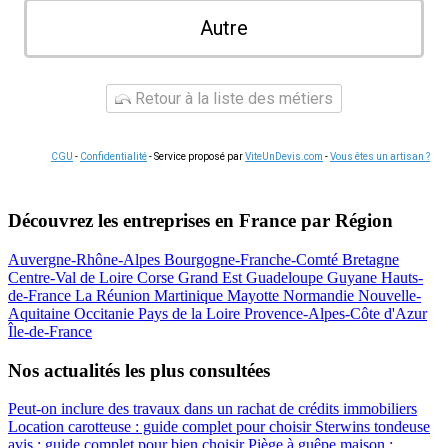
Autre
Retour à la liste des métiers
CGU
-
Confidentialité
- Service proposé par
ViteUnDevis.com
-
Vous êtes un artisan ?
Découvrez les entreprises en France par Région
Auvergne-Rhône-Alpes
Bourgogne-Franche-Comté
Bretagne
Centre-Val de Loire
Corse
Grand Est
Guadeloupe
Guyane
Hauts-
de-France
La Réunion
Martinique
Mayotte
Normandie
Nouvelle-
Aquitaine
Occitanie
Pays de la Loire
Provence-Alpes-Côte d'Azur
Île-de-France
Nos actualités les plus consultées
Peut-on inclure des travaux dans un rachat de crédits immobiliers
Location carotteuse : guide complet pour choisir
Sterwins tondeuse
avis : guide complet pour bien choisir
Piège à guêpe maison :