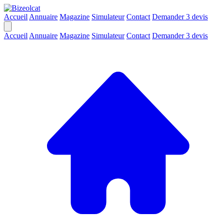
Accueil
Annuaire
Magazine
Simulateur
Contact
Demander 3 devis
Accueil
Annuaire
Magazine
Simulateur
Contact
Demander 3 devis