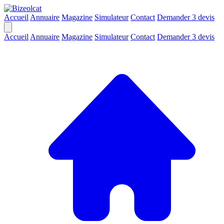
Accueil
Annuaire
Magazine
Simulateur
Contact
Demander 3 devis
Accueil
Annuaire
Magazine
Simulateur
Contact
Demander 3 devis