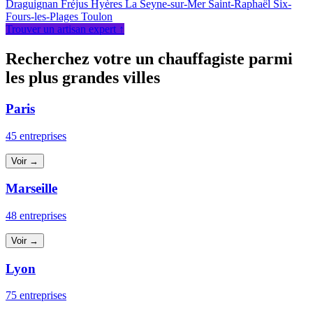
Draguignan
Fréjus
Hyères
La Seyne-sur-Mer
Saint-Raphaël
Six-
Fours-les-Plages
Toulon
Trouver un artisan expert ↑
Recherchez votre un chauffagiste parmi
les plus grandes villes
Paris
45 entreprises
Voir →
Marseille
48 entreprises
Voir →
Lyon
75 entreprises