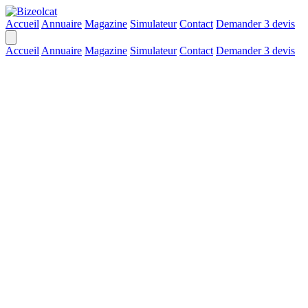
Accueil
Annuaire
Magazine
Simulateur
Contact
Demander 3 devis
Accueil
Annuaire
Magazine
Simulateur
Contact
Demander 3 devis