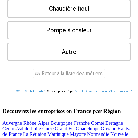
Chaudière fioul
Pompe à chaleur
Autre
Retour à la liste des métiers
CGU
-
Confidentialité
- Service proposé par
ViteUnDevis.com
-
Vous êtes un artisan ?
Découvrez les entreprises en France par Région
Auvergne-Rhône-Alpes
Bourgogne-Franche-Comté
Bretagne
Centre-Val de Loire
Corse
Grand Est
Guadeloupe
Guyane
Hauts-
de-France
La Réunion
Martinique
Mayotte
Normandie
Nouvelle-