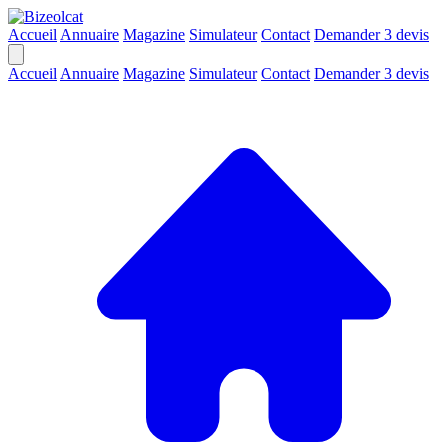
Accueil
Annuaire
Magazine
Simulateur
Contact
Demander 3 devis
Accueil
Annuaire
Magazine
Simulateur
Contact
Demander 3 devis