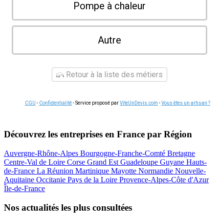
Pompe à chaleur
Autre
Retour à la liste des métiers
CGU
-
Confidentialité
- Service proposé par
ViteUnDevis.com
-
Vous êtes un artisan ?
Découvrez les entreprises en France par Région
Auvergne-Rhône-Alpes
Bourgogne-Franche-Comté
Bretagne
Centre-Val de Loire
Corse
Grand Est
Guadeloupe
Guyane
Hauts-
de-France
La Réunion
Martinique
Mayotte
Normandie
Nouvelle-
Aquitaine
Occitanie
Pays de la Loire
Provence-Alpes-Côte d'Azur
Île-de-France
Nos actualités les plus consultées