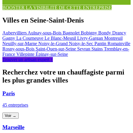
BOOSTER LA VISIBILITÉ DE CETTE ENTREPRISE
Villes en Seine-Saint-Denis
Aubervilliers
Aulnay-sous-Bois
Bagnolet
Bobigny
Bondy
Drancy
Gagny
La Courneuve
Le Blanc-Mesnil
Livry-Gargan
Montreuil
Neuilly-sur-Marne
Noisy-le-Grand
Noisy-le-Sec
Pantin
Romainville
Rosny-sous-Bois
Saint-Ouen-sur-Seine
Sevran
Stains
Tremblay-en-
France
Villepinte
Épinay-sur-Seine
Trouver un artisan expert ↑
Recherchez votre un chauffagiste parmi
les plus grandes villes
Paris
45 entreprises
Voir →
Marseille