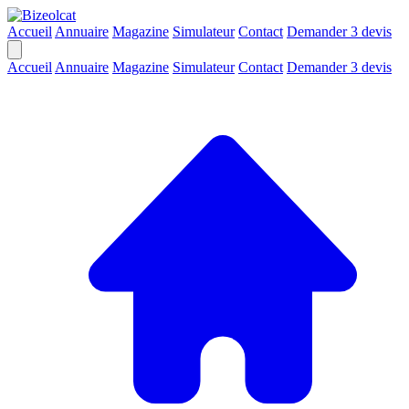
Accueil
Annuaire
Magazine
Simulateur
Contact
Demander 3 devis
Accueil
Annuaire
Magazine
Simulateur
Contact
Demander 3 devis