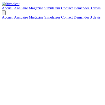
Accueil
Annuaire
Magazine
Simulateur
Contact
Demander 3 devis
Accueil
Annuaire
Magazine
Simulateur
Contact
Demander 3 devis