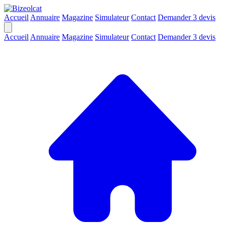
Accueil
Annuaire
Magazine
Simulateur
Contact
Demander 3 devis
Accueil
Annuaire
Magazine
Simulateur
Contact
Demander 3 devis