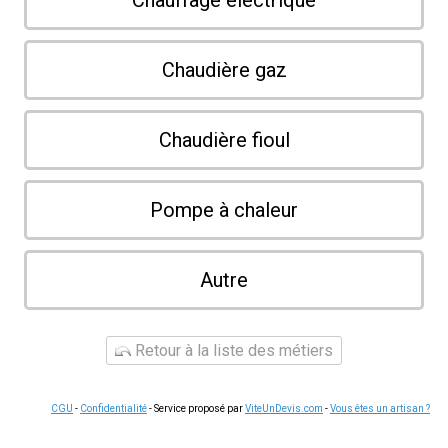
Chauffage électrique
Chaudière gaz
Chaudière fioul
Pompe à chaleur
Autre
Retour à la liste des métiers
CGU
-
Confidentialité
- Service proposé par
ViteUnDevis.com
-
Vous êtes un artisan ?