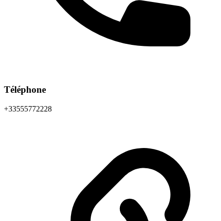
Téléphone
+33555772228