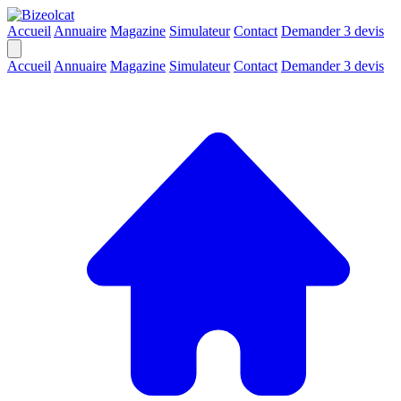
Accueil
Annuaire
Magazine
Simulateur
Contact
Demander 3 devis
Accueil
Annuaire
Magazine
Simulateur
Contact
Demander 3 devis