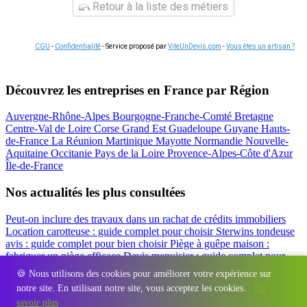
Retour à la liste des métiers
CGU
-
Confidentialité
- Service proposé par
ViteUnDevis.com
-
Vous êtes un artisan ?
Découvrez les entreprises en France par Région
Auvergne-Rhône-Alpes
Bourgogne-Franche-Comté
Bretagne
Centre-Val de Loire
Corse
Grand Est
Guadeloupe
Guyane
Hauts-
de-France
La Réunion
Martinique
Mayotte
Normandie
Nouvelle-
Aquitaine
Occitanie
Pays de la Loire
Provence-Alpes-Côte d'Azur
Île-de-France
Nos actualités les plus consultées
Peut-on inclure des travaux dans un rachat de crédits immobiliers
Location carotteuse : guide complet pour choisir
Sterwins tondeuse
avis : guide complet pour bien choisir
Piège à guêpe maison :
fabriquer un piège efficace
Devis menuisier : guide complet pour
obtenir le meilleur prix
Simulation rachat de crédit : regrouper prêt
🍪 Nous utilisons des cookies pour améliorer votre expérience sur
travaux et crédits
notre site. En utilisant notre site, vous acceptez les cookies.
En
Régions
-
Départements
-
Villes
-
Entreprises
-
Marques
-
Contact
-
savoir plus
Espace presse
-
Mentions légales