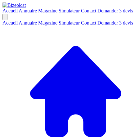
Accueil
Annuaire
Magazine
Simulateur
Contact
Demander 3 devis
Accueil
Annuaire
Magazine
Simulateur
Contact
Demander 3 devis