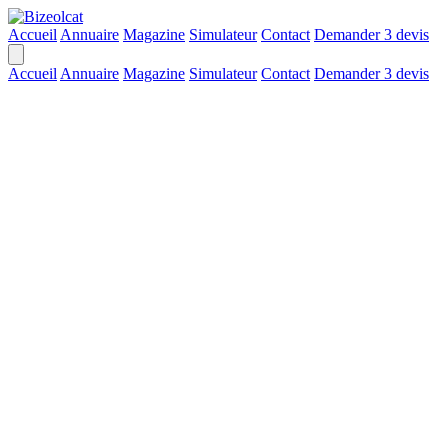
Accueil
Annuaire
Magazine
Simulateur
Contact
Demander 3 devis
Accueil
Annuaire
Magazine
Simulateur
Contact
Demander 3 devis