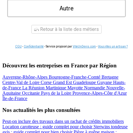
Autre
Retour à la liste des métiers
CGU
-
Confidentialité
- Service proposé par
ViteUnDevis.com
-
Vous êtes un artisan ?
Découvrez les entreprises en France par Région
Auvergne-Rhône-Alpes
Bourgogne-Franche-Comté
Bretagne
Centre-Val de Loire
Corse
Grand Est
Guadeloupe
Guyane
Hauts-
de-France
La Réunion
Martinique
Mayotte
Normandie
Nouvelle-
Aquitaine
Occitanie
Pays de la Loire
Provence-Alpes-Côte d'Azur
Île-de-France
Nos actualités les plus consultées
Peut-on inclure des travaux dans un rachat de crédits immobiliers
Location carotteuse : guide complet pour choisir
Sterwins tondeuse
avis : guide complet pour bien choisir
Piège à guêpe maison :