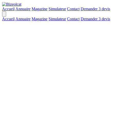
Accueil
Annuaire
Magazine
Simulateur
Contact
Demander 3 devis
Accueil
Annuaire
Magazine
Simulateur
Contact
Demander 3 devis