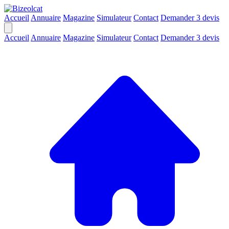
Accueil
Annuaire
Magazine
Simulateur
Contact
Demander 3 devis
Accueil
Annuaire
Magazine
Simulateur
Contact
Demander 3 devis