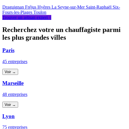
Draguignan
Fréjus
Hyères
La Seyne-sur-Mer
Saint-Raphaël
Six-
Fours-les-Plages
Toulon
Trouver un artisan expert ↑
Recherchez votre un chauffagiste parmi
les plus grandes villes
Paris
45 entreprises
Voir →
Marseille
48 entreprises
Voir →
Lyon
75 entreprises