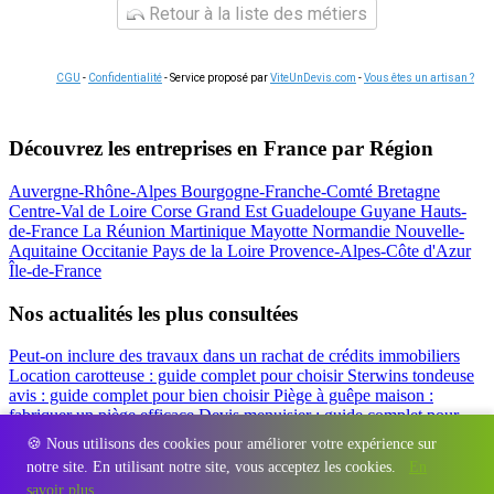
Retour à la liste des métiers
CGU
-
Confidentialité
- Service proposé par
ViteUnDevis.com
-
Vous êtes un artisan ?
Découvrez les entreprises en France par Région
Auvergne-Rhône-Alpes
Bourgogne-Franche-Comté
Bretagne
Centre-Val de Loire
Corse
Grand Est
Guadeloupe
Guyane
Hauts-
de-France
La Réunion
Martinique
Mayotte
Normandie
Nouvelle-
Aquitaine
Occitanie
Pays de la Loire
Provence-Alpes-Côte d'Azur
Île-de-France
Nos actualités les plus consultées
Peut-on inclure des travaux dans un rachat de crédits immobiliers
Location carotteuse : guide complet pour choisir
Sterwins tondeuse
avis : guide complet pour bien choisir
Piège à guêpe maison :
fabriquer un piège efficace
Devis menuisier : guide complet pour
obtenir le meilleur prix
Simulation rachat de crédit : regrouper prêt
🍪 Nous utilisons des cookies pour améliorer votre expérience sur
travaux et crédits
notre site. En utilisant notre site, vous acceptez les cookies.
En
Régions
-
Départements
-
Villes
-
Entreprises
-
Marques
-
Contact
-
savoir plus