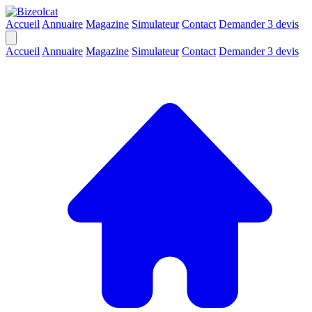
Accueil
Annuaire
Magazine
Simulateur
Contact
Demander 3 devis
Accueil
Annuaire
Magazine
Simulateur
Contact
Demander 3 devis