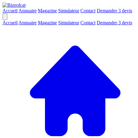
Accueil
Annuaire
Magazine
Simulateur
Contact
Demander 3 devis
Accueil
Annuaire
Magazine
Simulateur
Contact
Demander 3 devis