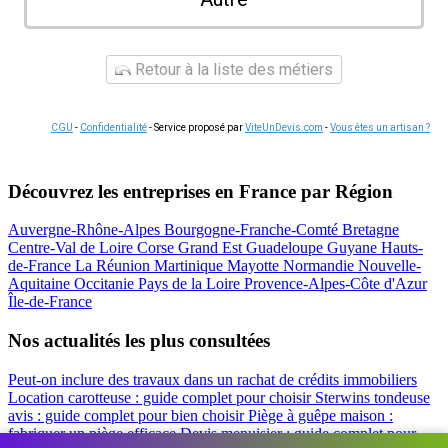
Retour à la liste des métiers
CGU
-
Confidentialité
- Service proposé par
ViteUnDevis.com
-
Vous êtes un artisan ?
Découvrez les entreprises en France par Région
Auvergne-Rhône-Alpes
Bourgogne-Franche-Comté
Bretagne
Centre-Val de Loire
Corse
Grand Est
Guadeloupe
Guyane
Hauts-
de-France
La Réunion
Martinique
Mayotte
Normandie
Nouvelle-
Aquitaine
Occitanie
Pays de la Loire
Provence-Alpes-Côte d'Azur
Île-de-France
Nos actualités les plus consultées
Peut-on inclure des travaux dans un rachat de crédits immobiliers
Location carotteuse : guide complet pour choisir
Sterwins tondeuse
avis : guide complet pour bien choisir
Piège à guêpe maison :
fabriquer un piège efficace
Devis menuisier : guide complet pour