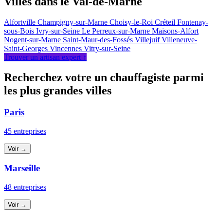
Villes dans le Val-de-Marne
Alfortville
Champigny-sur-Marne
Choisy-le-Roi
Créteil
Fontenay-
sous-Bois
Ivry-sur-Seine
Le Perreux-sur-Marne
Maisons-Alfort
Nogent-sur-Marne
Saint-Maur-des-Fossés
Villejuif
Villeneuve-
Saint-Georges
Vincennes
Vitry-sur-Seine
Trouver un artisan expert ↑
Recherchez votre un chauffagiste parmi
les plus grandes villes
Paris
45 entreprises
Voir →
Marseille
48 entreprises
Voir →