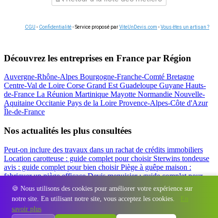
CGU
-
Confidentialité
- Service proposé par
ViteUnDevis.com
-
Vous êtes un artisan ?
Découvrez les entreprises en France par Région
Auvergne-Rhône-Alpes
Bourgogne-Franche-Comté
Bretagne
Centre-Val de Loire
Corse
Grand Est
Guadeloupe
Guyane
Hauts-
de-France
La Réunion
Martinique
Mayotte
Normandie
Nouvelle-
Aquitaine
Occitanie
Pays de la Loire
Provence-Alpes-Côte d'Azur
Île-de-France
Nos actualités les plus consultées
Peut-on inclure des travaux dans un rachat de crédits immobiliers
Location carotteuse : guide complet pour choisir
Sterwins tondeuse
avis : guide complet pour bien choisir
Piège à guêpe maison :
fabriquer un piège efficace
Devis menuisier : guide complet pour
obtenir le meilleur prix
Simulation rachat de crédit : regrouper prêt
🍪 Nous utilisons des cookies pour améliorer votre expérience sur
travaux et crédits
notre site. En utilisant notre site, vous acceptez les cookies.
En
Régions
-
Départements
-
Villes
-
Entreprises
-
Marques
-
Contact
-
savoir plus
Espace presse
-
Mentions légales