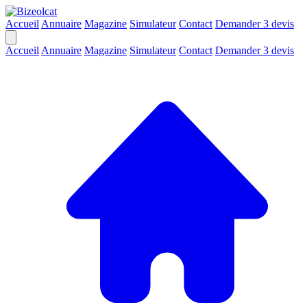
Accueil
Annuaire
Magazine
Simulateur
Contact
Demander 3 devis
Accueil
Annuaire
Magazine
Simulateur
Contact
Demander 3 devis