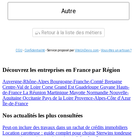
Autre
Retour à la liste des métiers
CGU
-
Confidentialité
- Service proposé par
ViteUnDevis.com
-
Vous êtes un artisan ?
Découvrez les entreprises en France par Région
Auvergne-Rhône-Alpes
Bourgogne-Franche-Comté
Bretagne
Centre-Val de Loire
Corse
Grand Est
Guadeloupe
Guyane
Hauts-
de-France
La Réunion
Martinique
Mayotte
Normandie
Nouvelle-
Aquitaine
Occitanie
Pays de la Loire
Provence-Alpes-Côte d'Azur
Île-de-France
Nos actualités les plus consultées
Peut-on inclure des travaux dans un rachat de crédits immobiliers
Location carotteuse : guide complet pour choisir
Sterwins tondeuse