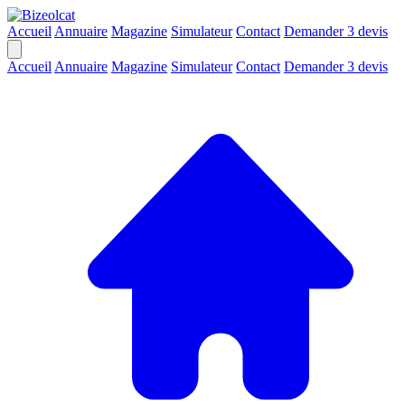
Accueil
Annuaire
Magazine
Simulateur
Contact
Demander 3 devis
Accueil
Annuaire
Magazine
Simulateur
Contact
Demander 3 devis