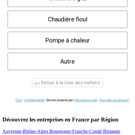
Chaudière fioul
Pompe à chaleur
Autre
Retour à la liste des métiers
CGU
-
Confidentialité
- Service proposé par
ViteUnDevis.com
-
Vous êtes un artisan ?
Découvrez les entreprises en France par Région
Auvergne-Rhône-Alpes
Bourgogne-Franche-Comté
Bretagne