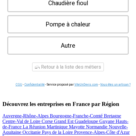
Chaudière fioul
Pompe à chaleur
Autre
Retour à la liste des métiers
CGU
-
Confidentialité
- Service proposé par
ViteUnDevis.com
-
Vous êtes un artisan ?
Découvrez les entreprises en France par Région
Auvergne-Rhône-Alpes
Bourgogne-Franche-Comté
Bretagne
Centre-Val de Loire
Corse
Grand Est
Guadeloupe
Guyane
Hauts-
de-France
La Réunion
Martinique
Mayotte
Normandie
Nouvelle-
Aquitaine
Occitanie
Pays de la Loire
Provence-Alpes-Côte d'Azur