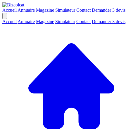
Accueil
Annuaire
Magazine
Simulateur
Contact
Demander 3 devis
Accueil
Annuaire
Magazine
Simulateur
Contact
Demander 3 devis