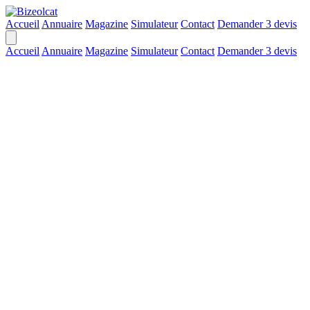
Accueil
Annuaire
Magazine
Simulateur
Contact
Demander 3 devis
Accueil
Annuaire
Magazine
Simulateur
Contact
Demander 3 devis