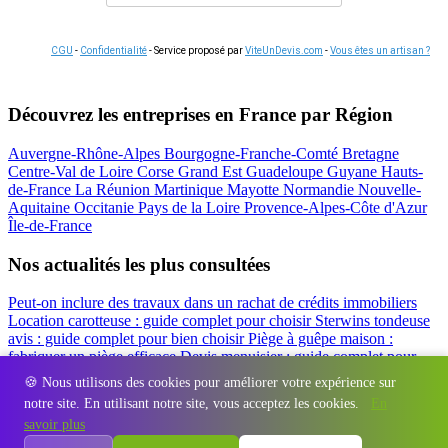
CGU
-
Confidentialité
- Service proposé par
ViteUnDevis.com
-
Vous êtes un artisan ?
Découvrez les entreprises en France par Région
Auvergne-Rhône-Alpes
Bourgogne-Franche-Comté
Bretagne
Centre-Val de Loire
Corse
Grand Est
Guadeloupe
Guyane
Hauts-
de-France
La Réunion
Martinique
Mayotte
Normandie
Nouvelle-
Aquitaine
Occitanie
Pays de la Loire
Provence-Alpes-Côte d'Azur
Île-de-France
Nos actualités les plus consultées
Peut-on inclure des travaux dans un rachat de crédits immobiliers
Location carotteuse : guide complet pour choisir
Sterwins tondeuse
avis : guide complet pour bien choisir
Piège à guêpe maison :
fabriquer un piège efficace
Devis menuisier : guide complet pour
obtenir le meilleur prix
Simulation rachat de crédit : regrouper prêt
🍪 Nous utilisons des cookies pour améliorer votre expérience sur
travaux et crédits
notre site. En utilisant notre site, vous acceptez les cookies.
En
Régions
-
Départements
-
Villes
-
Entreprises
-
Marques
-
Contact
-
savoir plus
Espace presse
-
Mentions légales