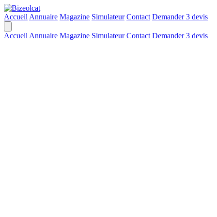
Accueil
Annuaire
Magazine
Simulateur
Contact
Demander 3 devis
Accueil
Annuaire
Magazine
Simulateur
Contact
Demander 3 devis