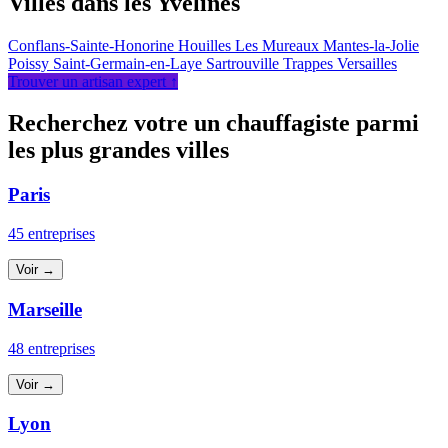
Villes dans les Yvelines
Conflans-Sainte-Honorine
Houilles
Les Mureaux
Mantes-la-Jolie
Poissy
Saint-Germain-en-Laye
Sartrouville
Trappes
Versailles
Trouver un artisan expert ↑
Recherchez votre un chauffagiste parmi
les plus grandes villes
Paris
45 entreprises
Voir →
Marseille
48 entreprises
Voir →
Lyon