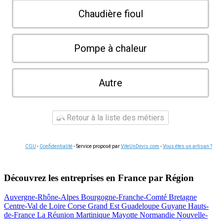
Chaudière fioul
Pompe à chaleur
Autre
Retour à la liste des métiers
CGU
-
Confidentialité
- Service proposé par
ViteUnDevis.com
-
Vous êtes un artisan ?
Découvrez les entreprises en France par Région
Auvergne-Rhône-Alpes
Bourgogne-Franche-Comté
Bretagne
Centre-Val de Loire
Corse
Grand Est
Guadeloupe
Guyane
Hauts-
de-France
La Réunion
Martinique
Mayotte
Normandie
Nouvelle-