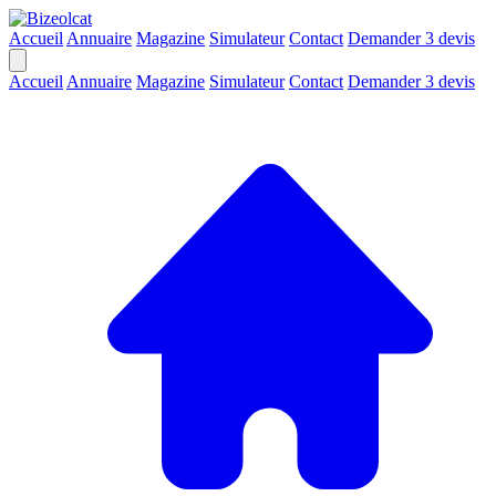
Accueil
Annuaire
Magazine
Simulateur
Contact
Demander 3 devis
Accueil
Annuaire
Magazine
Simulateur
Contact
Demander 3 devis