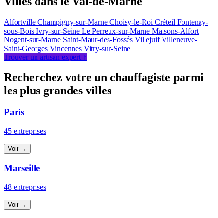
Villes dans le Val-de-Marne
Alfortville
Champigny-sur-Marne
Choisy-le-Roi
Créteil
Fontenay-
sous-Bois
Ivry-sur-Seine
Le Perreux-sur-Marne
Maisons-Alfort
Nogent-sur-Marne
Saint-Maur-des-Fossés
Villejuif
Villeneuve-
Saint-Georges
Vincennes
Vitry-sur-Seine
Trouver un artisan expert ↑
Recherchez votre un chauffagiste parmi
les plus grandes villes
Paris
45 entreprises
Voir →
Marseille
48 entreprises
Voir →