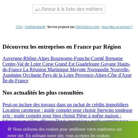
Retour à la liste des métiers
CGU
-
Confidentialité
- Service proposé par
ViteUnDevis.com
-
Vous êtes un artisan ?
Découvrez les entreprises en France par Région
Auvergne-Rhône-Alpes
Bourgogne-Franche-Comté
Bretagne
Centre-Val de Loire
Corse
Grand Est
Guadeloupe
Guyane
Hauts-
de-France
La Réunion
Martinique
Mayotte
Normandie
Nouvelle-
Aquitaine
Occitanie
Pays de la Loire
Provence-Alpes-Côte d'Azur
Île-de-France
Nos actualités les plus consultées
Peut-on inclure des travaux dans un rachat de crédits immobiliers
Location carotteuse : guide complet pour choisir
Sterwins tondeuse
avis : guide complet pour bien choisir
Piège à guêpe maison :
fabriquer un piège efficace
Devis menuisier : guide complet pour
obtenir le meilleur prix
Simulation rachat de crédit : regrouper prêt
🍪 Nous utilisons des cookies pour améliorer votre expérience sur
travaux et crédits
notre site. En utilisant notre site, vous acceptez les cookies.
En
Régions
-
Départements
-
Villes
-
Entreprises
-
Marques
-
Contact
-