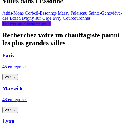
Villes dans l'Essonne
Athis-Mons
Corbeil-Essonnes
Massy
Palaiseau
Sainte-Geneviève-
des-Bois
Savigny-sur-Orge
Évry-Courcouronnes
Trouver un artisan expert ↑
Recherchez votre un chauffagiste parmi
les plus grandes villes
Paris
45 entreprises
Voir →
Marseille
48 entreprises
Voir →
Lyon