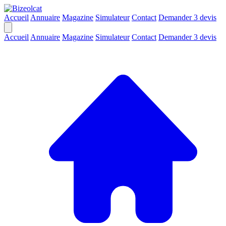
Accueil
Annuaire
Magazine
Simulateur
Contact
Demander 3 devis
Accueil
Annuaire
Magazine
Simulateur
Contact
Demander 3 devis