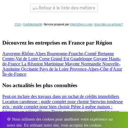
Retour à la liste des métiers
CGU
-
Confidentialité
- Service proposé par
ViteUnDevis.com
-
Vous êtes un artisan ?
Découvrez les entreprises en France par Région
Auvergne-Rhône-Alpes
Bourgogne-Franche-Comté
Bretagne
Centre-Val de Loire
Corse
Grand Est
Guadeloupe
Guyane
Hauts-
de-France
La Réunion
Martinique
Mayotte
Normandie
Nouvelle-
Aquitaine
Occitanie
Pays de la Loire
Provence-Alpes-Côte d'Azur
Île-de-France
Nos actualités les plus consultées
Peut-on inclure des travaux dans un rachat de crédits immobiliers
Location carotteuse : guide complet pour choisir
Sterwins tondeuse
avis : guide complet pour bien choisir
Piège à guêpe maison :
fabriquer un piège efficace
Devis menuisier : guide complet pour
obtenir le meilleur prix
Simulation rachat de crédit : regrouper prêt
🍪 Nous utilisons des cookies pour améliorer votre expérience sur
travaux et crédits
notre site. En utilisant notre site, vous acceptez les cookies.
En
Régions
-
Départements
-
Villes
-
Entreprises
-
Marques
-
Contact
-