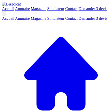
Accueil
Annuaire
Magazine
Simulateur
Contact
Demander 3 devis
Accueil
Annuaire
Magazine
Simulateur
Contact
Demander 3 devis