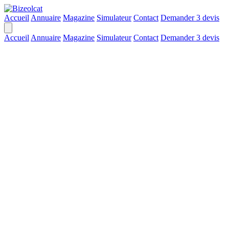
Accueil
Annuaire
Magazine
Simulateur
Contact
Demander 3 devis
Accueil
Annuaire
Magazine
Simulateur
Contact
Demander 3 devis