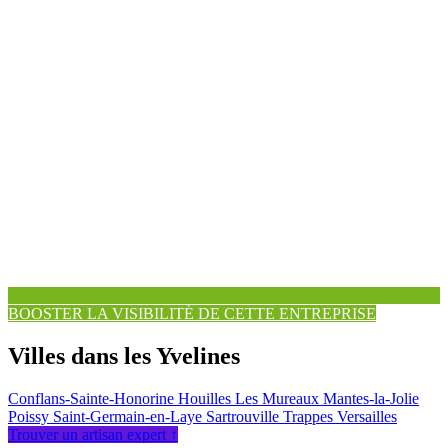
BOOSTER LA VISIBILITÉ DE CETTE ENTREPRISE
Villes dans les Yvelines
Conflans-Sainte-Honorine
Houilles
Les Mureaux
Mantes-la-Jolie
Poissy
Saint-Germain-en-Laye
Sartrouville
Trappes
Versailles
Trouver un artisan expert ↑