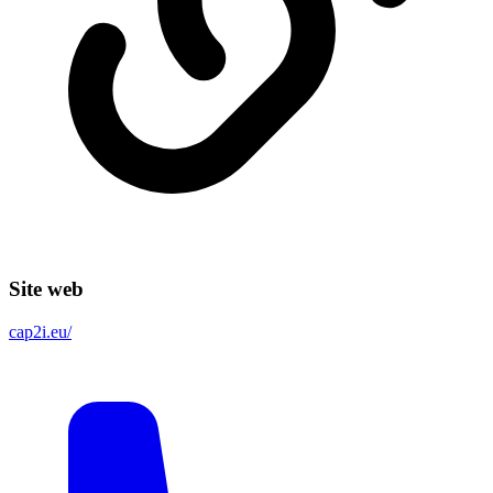
Site web
cap2i.eu/