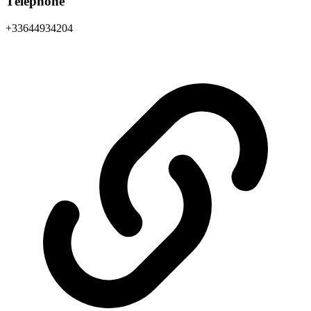
Téléphone
+33644934204