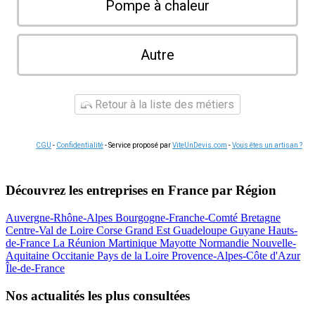
Pompe à chaleur
Autre
Retour à la liste des métiers
CGU
-
Confidentialité
- Service proposé par
ViteUnDevis.com
-
Vous êtes un artisan ?
Découvrez les entreprises en France par Région
Auvergne-Rhône-Alpes
Bourgogne-Franche-Comté
Bretagne
Centre-Val de Loire
Corse
Grand Est
Guadeloupe
Guyane
Hauts-
de-France
La Réunion
Martinique
Mayotte
Normandie
Nouvelle-
Aquitaine
Occitanie
Pays de la Loire
Provence-Alpes-Côte d'Azur
Île-de-France
Nos actualités les plus consultées