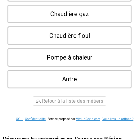
Chaudière gaz
Chaudière fioul
Pompe à chaleur
Autre
Retour à la liste des métiers
CGU
-
Confidentialité
- Service proposé par
ViteUnDevis.com
-
Vous êtes un artisan ?
Découvrez les entreprises en France par Région